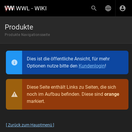
WWL - WIKI
Produkte
Produkte Navigationsseite
Dies ist die öffentliche Ansicht, für mehr
Optionen nutze bitte den
Kundenlogin
!
Diese Seite enthält Links zu Seiten, die sich
noch im Aufbau befinden. Diese sind
orange
markiert.
[ Zurück zum Hauptmenü ]